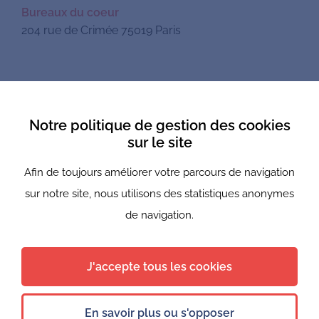
Bureaux du coeur
204 rue de Crimée 75019 Paris
Mentions légales
Notre politique de gestion des cookies
Politique de confidentialité
sur le site
Afin de toujours améliorer votre parcours de navigation
Newsletter
sur notre site, nous utilisons des statistiques anonymes
Nous suivre
de navigation.
J'accepte tous les cookies
© 2021 - 2026 Bureaux du coeur — Tous droits reservés
En savoir plus ou s'opposer