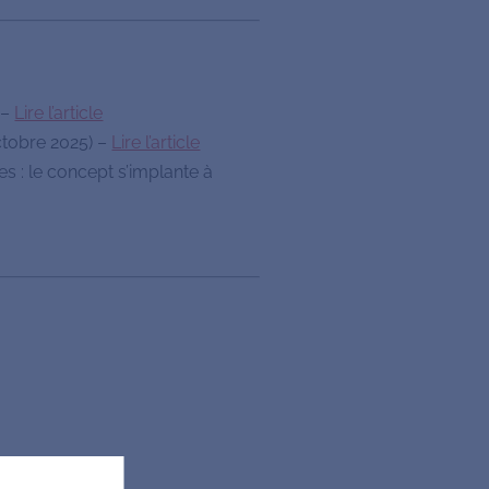
 –
Lire l’article
octobre 2025) –
Lire l’article
s : le concept s’implante à