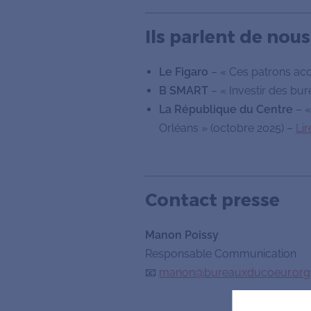
Ils parlent de nous
Le Figaro
– « Ces patrons acc
B SMART
– « Investir des bur
La République du Centre
– «
Orléans » (octobre 2025) –
Lir
Contact presse
Manon Poissy
Responsable Communication
📧
manon@bureauxducoeur.org