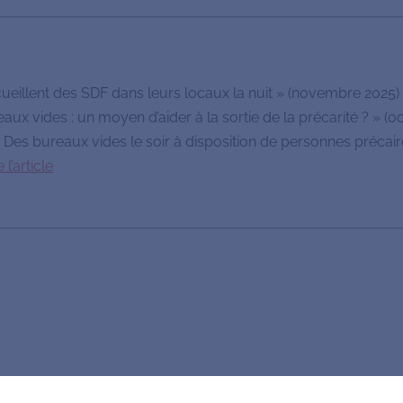
ueillent des SDF dans leurs locaux la nuit » (novembre 2025)
eaux vides : un moyen d’aider à la sortie de la précarité ? » (
 Des bureaux vides le soir à disposition de personnes précaire
e l’article