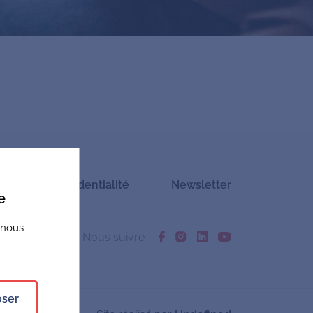
itique de confidentialité
Newsletter
e
 nous
Nous suivre
oser