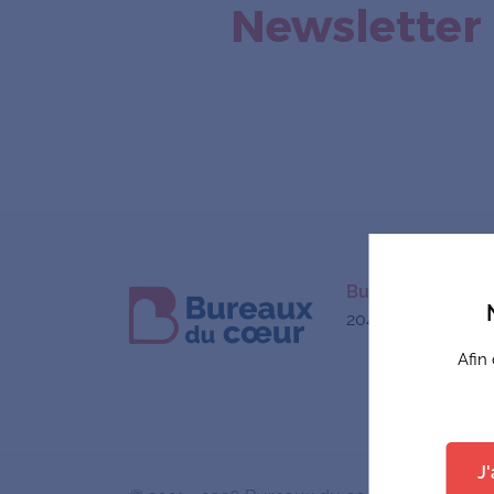
Newsletter
Bureaux du coeu
204 rue de Crimée
Afin
J