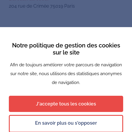
204 rue de Crimée 75019 Paris
Mentions légales
Notre politique de gestion des cookies
Politique de confidentialité
sur le site
Afin de toujours améliorer votre parcours de navigation
Newsletter
sur notre site, nous utilisons des statistiques anonymes
Nous suivre
de navigation.
J'accepte tous les cookies
© 2021 - 2026 Bureaux du coeur — Tous droits reservés
En savoir plus ou s'opposer
FR