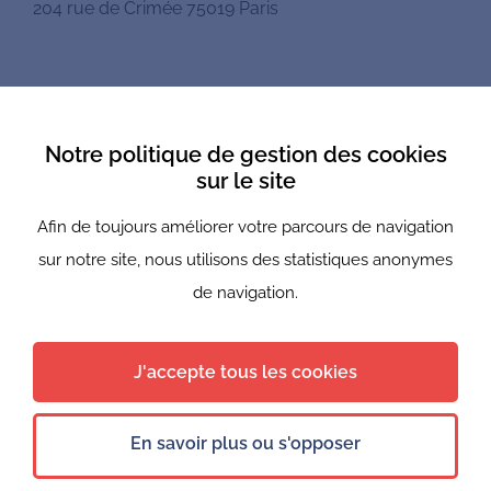
204 rue de Crimée 75019 Paris
Mentions légales
Notre politique de gestion des cookies
Politique de confidentialité
sur le site
Afin de toujours améliorer votre parcours de navigation
Newsletter
sur notre site, nous utilisons des statistiques anonymes
Nous suivre
de navigation.
J'accepte tous les cookies
© 2021 - 2026 Bureaux du coeur — Tous droits reservés
En savoir plus ou s'opposer
FR
Site réalisé par
Undefined