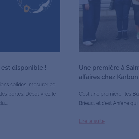
 est disponible !
Une première à Saint
affaires chez Karbon
ions solides, mesurer ce
 des portes. Découvrez le
C’est une première : les B
u...
Brieuc, et c’est Anfane qui
Lire la suite