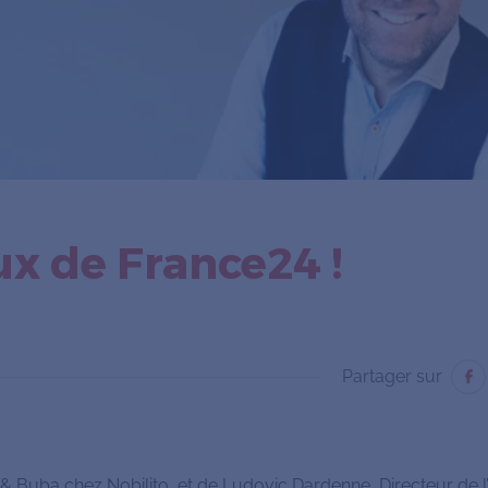
ux de France24 !
Partager sur
& Buba chez Nobilito, et de Ludovic Dardenne, Directeur de l