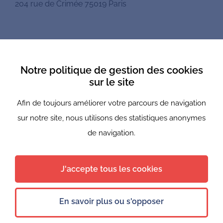
204 rue de Crimée 75019 Paris
Mentions légales
Notre politique de gestion des cookies
Politique de confidentialité
sur le site
Afin de toujours améliorer votre parcours de navigation
Newsletter
sur notre site, nous utilisons des statistiques anonymes
Nous suivre
de navigation.
J'accepte tous les cookies
© 2021 - 2026 Bureaux du coeur — Tous droits reservés
En savoir plus ou s'opposer
FR
Site réalisé par
Undefined