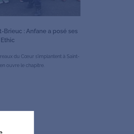
-Brieuc : Anfane a posé ses
 Ethic
ureaux du Cœur s’implantent à Saint-
 en ouvre le chapitre.
e