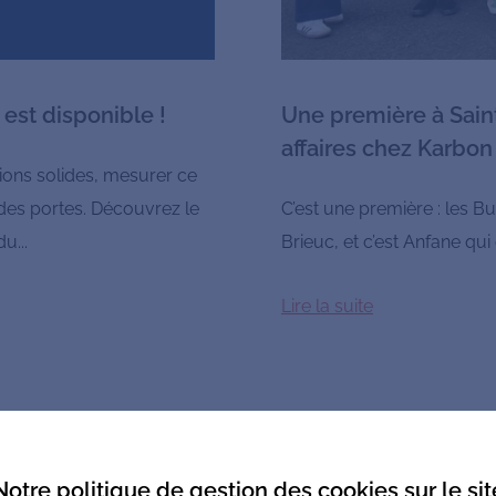
 est disponible !
Une première à Saint
affaires chez Karbon
ions solides, mesurer ce
 des portes. Découvrez le
C’est une première : les B
u...
Brieuc, et c’est Anfane qui
Lire la suite
Notre politique de gestion des cookies sur le sit