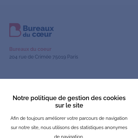
Bureaux du coeur
204 rue de Crimée 75019 Paris
Mentions légales
Notre politique de gestion des cookies
Politique de confidentialité
sur le site
Newsletter
Afin de toujours améliorer votre parcours de navigation
sur notre site, nous utilisons des statistiques anonymes
Nous suivre
de navigation.