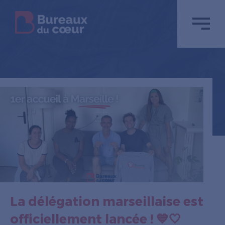
La délégation marseillaise est
officiellement lancée ! 💙🤍